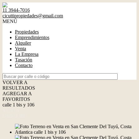
11 3944-7016
cicuttipropiedades@gmail.com
MENÚ
Propiedades
Emprendimientos
Alquiler
Venta
La Empresa
Tasación
Contacto
VOLVER A
RESULTADOS
AGREGAR A
FAVORITOS
calle 1 bis y 106
VENTA
USD13.000