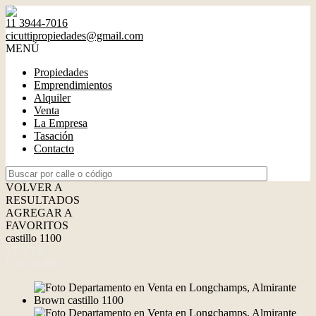
11 3944-7016
cicuttipropiedades@gmail.com
MENÚ
Propiedades
Emprendimientos
Alquiler
Venta
La Empresa
Tasación
Contacto
VOLVER A
RESULTADOS
AGREGAR A
FAVORITOS
castillo 1100
VENTA
USD58.000