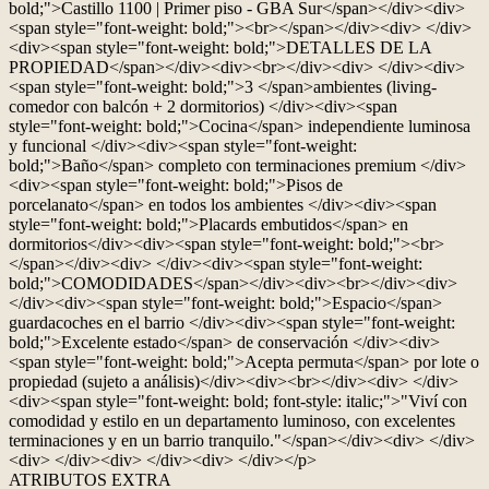
bold;">Castillo 1100 | Primer piso - GBA Sur</span></div><div>
<span style="font-weight: bold;"><br></span></div><div> </div>
<div><span style="font-weight: bold;">DETALLES DE LA
PROPIEDAD</span></div><div><br></div><div> </div><div>
<span style="font-weight: bold;">3 </span>ambientes (living-
comedor con balcón + 2 dormitorios) </div><div><span
style="font-weight: bold;">Cocina</span> independiente luminosa
y funcional </div><div><span style="font-weight:
bold;">Baño</span> completo con terminaciones premium </div>
<div><span style="font-weight: bold;">Pisos de
porcelanato</span> en todos los ambientes </div><div><span
style="font-weight: bold;">Placards embutidos</span> en
dormitorios</div><div><span style="font-weight: bold;"><br>
</span></div><div> </div><div><span style="font-weight:
bold;">COMODIDADES</span></div><div><br></div><div>
</div><div><span style="font-weight: bold;">Espacio</span>
guardacoches en el barrio </div><div><span style="font-weight:
bold;">Excelente estado</span> de conservación </div><div>
<span style="font-weight: bold;">Acepta permuta</span> por lote o
propiedad (sujeto a análisis)</div><div><br></div><div> </div>
<div><span style="font-weight: bold; font-style: italic;">"Viví con
comodidad y estilo en un departamento luminoso, con excelentes
terminaciones y en un barrio tranquilo."</span></div><div> </div>
<div> </div><div> </div><div> </div></p>
ATRIBUTOS EXTRA