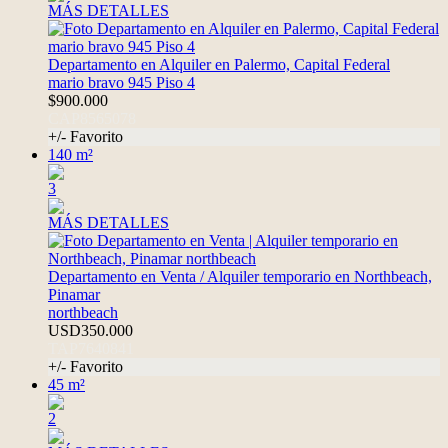
MÁS DETALLES
Departamento en Alquiler en Palermo, Capital Federal
mario bravo 945 Piso 4
$900.000
CAP8565078
+/- Favorito
140 m²
3
MÁS DETALLES
Departamento en Venta / Alquiler temporario en Northbeach,
Pinamar
northbeach
USD350.000
TAP7640841
+/- Favorito
45 m²
2