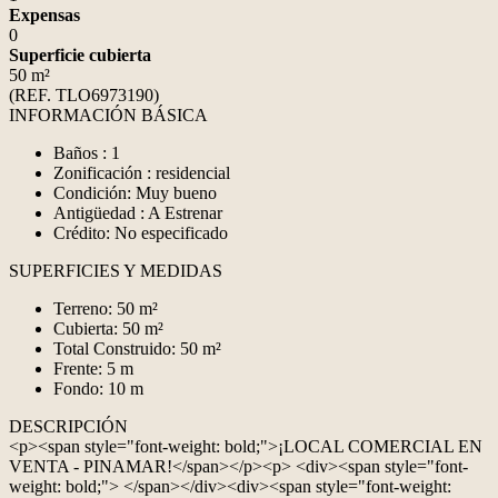
Expensas
0
Superficie cubierta
50 m²
(REF. TLO6973190)
INFORMACIÓN BÁSICA
Baños : 1
Zonificación : residencial
Condición: Muy bueno
Antigüedad : A Estrenar
Crédito: No especificado
SUPERFICIES Y MEDIDAS
Terreno: 50 m²
Cubierta: 50 m²
Total Construido: 50 m²
Frente: 5 m
Fondo: 10 m
DESCRIPCIÓN
<p><span style="font-weight: bold;">¡LOCAL COMERCIAL EN
VENTA - PINAMAR!</span></p><p> <div><span style="font-
weight: bold;"> </span></div><div><span style="font-weight: