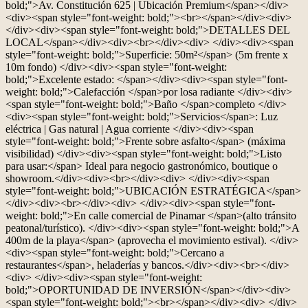
bold;">Av. Constitución 625 | Ubicación Premium</span></div>
<div><span style="font-weight: bold;"><br></span></div><div>
</div><div><span style="font-weight: bold;">DETALLES DEL
LOCAL</span></div><div><br></div><div> </div><div><span
style="font-weight: bold;">Superficie: 50m²</span> (5m frente x
10m fondo) </div><div><span style="font-weight:
bold;">Excelente estado: </span></div><div><span style="font-
weight: bold;">Calefacción </span>por losa radiante </div><div>
<span style="font-weight: bold;">Baño </span>completo </div>
<div><span style="font-weight: bold;">Servicios</span>: Luz
eléctrica | Gas natural | Agua corriente </div><div><span
style="font-weight: bold;">Frente sobre asfalto</span> (máxima
visibilidad) </div><div><span style="font-weight: bold;">Listo
para usar:</span> Ideal para negocio gastronómico, boutique o
showroom.</div><div><br></div><div> </div><div><span
style="font-weight: bold;">UBICACIÓN ESTRATÉGICA</span>
</div><div><br></div><div> </div><div><span style="font-
weight: bold;">En calle comercial de Pinamar </span>(alto tránsito
peatonal/turístico). </div><div><span style="font-weight: bold;">A
400m de la playa</span> (aprovecha el movimiento estival). </div>
<div><span style="font-weight: bold;">Cercano a
restaurantes</span>, heladerías y bancos.</div><div><br></div>
<div> </div><div><span style="font-weight:
bold;">OPORTUNIDAD DE INVERSIÓN</span></div><div>
<span style="font-weight: bold;"><br></span></div><div> </div>