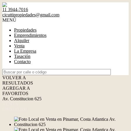
11 3944-7016
cicuttipropiedades@gmail.com
MENÚ
Propiedades
Emprendimientos
Alquiler
Venta
La Empresa
Tasación
Contacto
VOLVER A
RESULTADOS
AGREGAR A
FAVORITOS
Av. Constitucion 625
VENTA
USD110.000