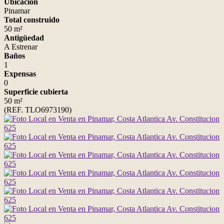
Ubicación
Pinamar
Total construido
50 m²
Antigüedad
A Estrenar
Baños
1
Expensas
0
Superficie cubierta
50 m²
(REF. TLO6973190)