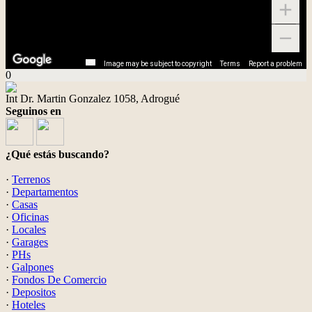
Image may be subject to copyright
Terms
Report a problem
0
Int Dr. Martin Gonzalez 1058, Adrogué
Seguinos en
¿Qué estás buscando?
·
Terrenos
·
Departamentos
·
Casas
·
Oficinas
·
Locales
·
Garages
·
PHs
·
Galpones
·
Fondos De Comercio
·
Depositos
·
Hoteles