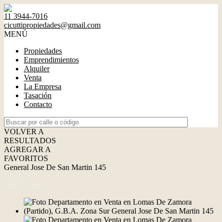
11 3944-7016
cicuttipropiedades@gmail.com
MENÚ
Propiedades
Emprendimientos
Alquiler
Venta
La Empresa
Tasación
Contacto
VOLVER A
RESULTADOS
AGREGAR A
FAVORITOS
General Jose De San Martin 145
VENTA
USD75.000