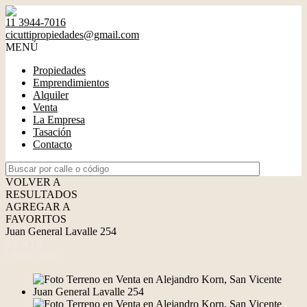
11 3944-7016
cicuttipropiedades@gmail.com
MENÚ
Propiedades
Emprendimientos
Alquiler
Venta
La Empresa
Tasación
Contacto
VOLVER A
RESULTADOS
AGREGAR A
FAVORITOS
Juan General Lavalle 254
VENTA
USD37.000