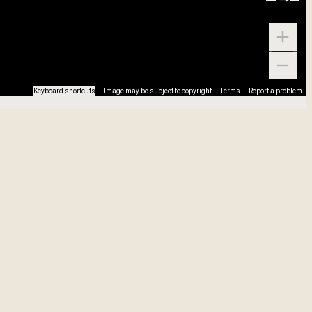
Keyboard shortcuts
Image may be subject to copyright
Terms
Report a problem