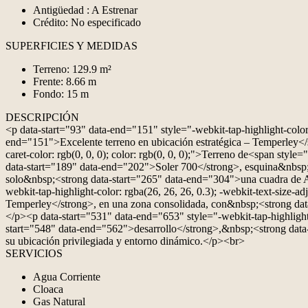
Antigüedad : A Estrenar
Crédito: No especificado
SUPERFICIES Y MEDIDAS
Terreno: 129.9 m²
Frente: 8.66 m
Fondo: 15 m
DESCRIPCIÓN
<p data-start="93" data-end="151" style="-webkit-tap-highlight-color: r
end="151">Excelente terreno en ubicación estratégica – Temperley</st
caret-color: rgb(0, 0, 0); color: rgb(0, 0, 0);">Terreno de<span 
data-start="189" data-end="202">Soler 700</strong>, esquina&nbsp
solo&nbsp;<strong data-start="265" data-end="304">una cuadra de Av
webkit-tap-highlight-color: rgba(26, 26, 26, 0.3); -webkit-text-size-a
Temperley</strong>, en una zona consolidada, con&nbsp;<strong data-
</p><p data-start="531" data-end="653" style="-webkit-tap-highlight-col
start="548" data-end="562">desarrollo</strong>,&nbsp;<strong data
su ubicación privilegiada y entorno dinámico.</p><br>
SERVICIOS
Agua Corriente
Cloaca
Gas Natural