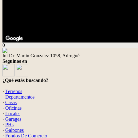
0
Int Dr. Martin Gonzalez 1058, Adrogué
Seguinos en
¿Qué estás buscando?
·
Terrenos
·
Departamentos
·
Casas
·
Oficinas
·
Locales
·
Garages
·
PHs
·
Galpones
·
Fondos De Comercio