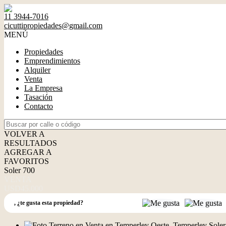
11 3944-7016
cicuttipropiedades@gmail.com
MENÚ
Propiedades
Emprendimientos
Alquiler
Venta
La Empresa
Tasación
Contacto
VOLVER A
RESULTADOS
AGREGAR A
FAVORITOS
Soler 700
VENTA
USD45.000
,
¿te gusta esta propiedad?