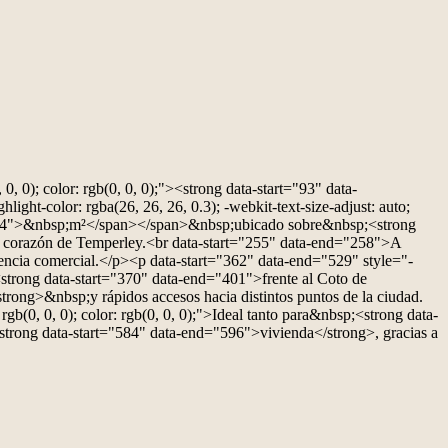
 0, 0); color: rgb(0, 0, 0);"><strong data-start="93" data-
ht-color: rgba(26, 26, 26, 0.3); -webkit-text-size-adjust: auto;
nd="174">&nbsp;m²</span></span>&nbsp;ubicado sobre&nbsp;<strong
l corazón de Temperley.<br data-start="255" data-end="258">A
encia comercial.</p><p data-start="362" data-end="529" style="-
sp;<strong data-start="370" data-end="401">frente al Coto de
rong>&nbsp;y rápidos accesos hacia distintos puntos de la ciudad.
rgb(0, 0, 0); color: rgb(0, 0, 0);">Ideal tanto para&nbsp;<strong data-
rong data-start="584" data-end="596">vivienda</strong>, gracias a