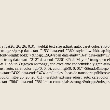
gba(26, 26, 26, 0.3); -webkit-text-size-adjust: auto; caret-color: rgb(0,
rong></p><p data-start="153" data-end="360" style="-webkit-tap-highlig
style="font-weight: bold;">&nbsp;129,9<span data-start="164" data-e
;<strong data-start="212" data-end="226">25 de Mayo</strong>, en e
. Hipólito Yrigoyen</strong>, con excelente conectividad y gran aflu
djust: auto; caret-color: rgb(0, 0, 0); color: rgb(0, 0, 0);">Situado&nb
start="432" data-end="474">múltiples líneas de transporte público</st
or: rgba(26, 26, 26, 0.3); -webkit-text-size-adjust: auto; caret-color: 
-start="564" data-end="581">uso comercial</strong>&nbsp;o&nbsp;<st