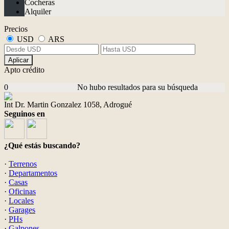
Cocheras
Alquiler
Precios
USD
ARS
Aplicar
Apto crédito
0
No hubo resultados para su búsqueda
Int Dr. Martin Gonzalez 1058, Adrogué
Seguinos en
¿Qué estás buscando?
·
Terrenos
·
Departamentos
·
Casas
·
Oficinas
·
Locales
·
Garages
·
PHs
·
Galpones